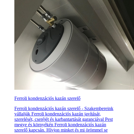
Ferroli kondenzációs kazán szerelő
Ferroli kondenzációs kazán szerelő - Szakembereink
vállalják Ferroli kondenzációs kazán javítását,
szerelését, cseréjét és karbantartását garanciával Pest
megye és környékén Ferroli kondenzációs kazán
szerelő kapcsán. Hívjon minket és mi örömmel se