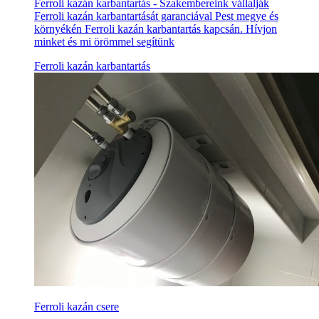
Ferroli kazán karbantartás - Szakembereink vállalják
Ferroli kazán karbantartását garanciával Pest megye és
környékén Ferroli kazán karbantartás kapcsán. Hívjon
minket és mi örömmel segítünk
Ferroli kazán karbantartás
Ferroli kazán csere