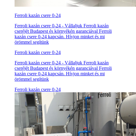
Ferroli kazán csere 0-24
Ferroli kazán csere 0-24 - Vállaljuk Ferroli kazán
cseréjét Budapest és környékén garanciával Ferroli
kazán csere 0-24 kapcsán. Hívjon minket és mi
örömmel segítünk
Ferroli kazán csere 0-24
Ferroli kazán csere 0-24 - Vállaljuk Ferroli kazán
cseréjét Budapest és környékén garanciával Ferroli
kazán csere 0-24 kapcsán. Hívjon minket és mi
örömmel segítünk
Ferroli kazán csere 0-24