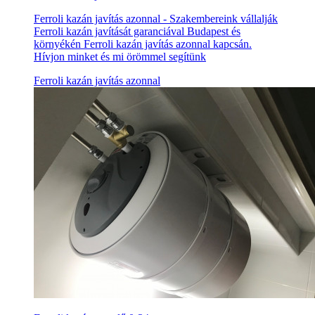
Ferroli kazán javítás azonnal - Szakembereink vállalják
Ferroli kazán javítását garanciával Budapest és
környékén Ferroli kazán javítás azonnal kapcsán.
Hívjon minket és mi örömmel segítünk
Ferroli kazán javítás azonnal