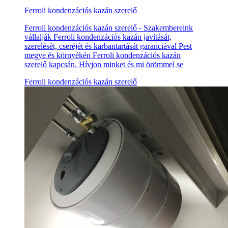
Ferroli kondenzációs kazán szerelő
Ferroli kondenzációs kazán szerelő - Szakembereink
vállalják Ferroli kondenzációs kazán javítását,
szerelését, cseréjét és karbantartását garanciával Pest
megye és környékén Ferroli kondenzációs kazán
szerelő kapcsán. Hívjon minket és mi örömmel se
Ferroli kondenzációs kazán szerelő