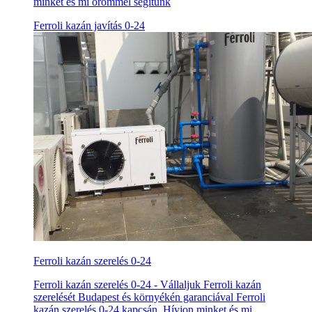
minket és mi örömmel segítünk
Ferroli kazán javítás 0-24
Ferroli kazán szerelés 0-24
Ferroli kazán szerelés 0-24 - Vállaljuk Ferroli kazán
szerelését Budapest és környékén garanciával Ferroli
kazán szerelés 0-24 kapcsán. Hívjon minket és mi