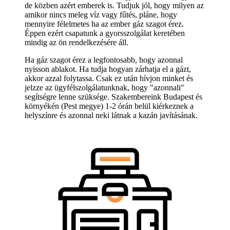
de közben azért emberek is. Tudjuk jól, hogy milyen az
amikor nincs meleg víz vagy fűtés, pláne, hogy
mennyire félelmetes ha az ember gáz szagot érez.
Éppen ezért csapatunk a gyorsszolgálat keretében
mindig az ön rendelkezésére áll.
Ha gáz szagot érez a legfontosabb, hogy azonnal
nyisson ablakot. Ha tudja hogyan zárhatja el a gázt,
akkor azzal folytassa. Csak ez után hívjon minket és
jelzze az ügyfélszolgálatunknak, hogy "azonnali"
segítségre lenne szüksége. Szakembereink Budapest és
környékén (Pest megye) 1-2 órán belül kiérkeznek a
helyszínre és azonnal neki látnak a kazán javításának.