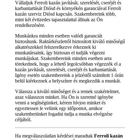
Vállaljuk Ferroli kazán javítását, szerelését, cseréjét és
karbantartását Diósd és környékén garanciával Ferroli
kazán szerviz Diósd kapcsán. Szakembereink több,
mint két évtizedes tapasztalattal állnak az Ön
rendelkezésére.
Munkánkra minden esetben valódi garanciát
biztosítunk. Raktárkészletről biztosított kiváló minőségű
alkatrészekkel felszerelkezve érkeznek ki
munkatársaink, így biztosan el tudják végezni
munkájukat. Szakembereink minden esetben arra
törekednek, hogy a lehető legolcsóbban végezzék el a
kazán javítását, szerelését, cseréjét és karbantartását.
Igény esetén szakembereink a jelzéstől számított 1 órán
belül kiérkeznek a helyszínre és megkezdik a munkát.
Válassza a kiváló minőséget és a remek szakértelmet,
azaz válasszon minket. Ha Ön is szeretné igénybe
venni a segítségünket, kérem hívjon minket és
egyeztessen le velünk egy időpontot, amikor
szakemberünket fogadni tudja a munka elvégzése
céljából.
Ha megválaszolatlan kérdései maradtak
Ferroli kazán