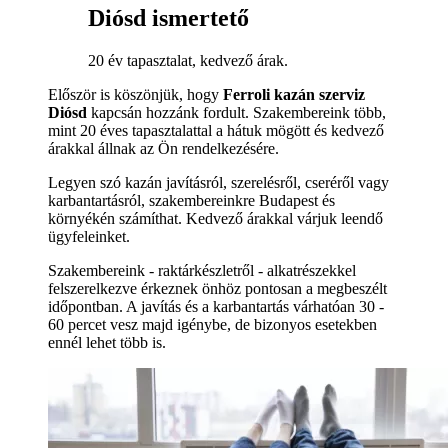
Diósd ismertető
20 év tapasztalat, kedvező árak.
Először is köszönjük, hogy
Ferroli kazán szerviz
Diósd
kapcsán hozzánk fordult. Szakembereink több,
mint 20 éves tapasztalattal a hátuk mögött és kedvező
árakkal állnak az Ön rendelkezésére.
Legyen szó kazán javításról, szerelésről, cseréről vagy
karbantartásról, szakembereinkre Budapest és
környékén számíthat. Kedvező árakkal várjuk leendő
ügyfeleinket.
Szakembereink - raktárkészletről - alkatrészekkel
felszerelkezve érkeznek önhöz pontosan a megbeszélt
időpontban. A javítás és a karbantartás várhatóan 30 -
60 percet vesz majd igénybe, de bizonyos esetekben
ennél lehet több is.