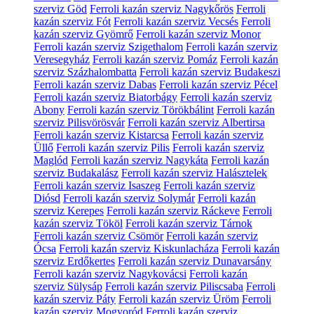
szerviz Göd
Ferroli kazán szerviz Nagykőrös
Ferroli
kazán szerviz Fót
Ferroli kazán szerviz Vecsés
Ferroli
kazán szerviz Gyömrő
Ferroli kazán szerviz Monor
Ferroli kazán szerviz Szigethalom
Ferroli kazán szerviz
Veresegyház
Ferroli kazán szerviz Pomáz
Ferroli kazán
szerviz Százhalombatta
Ferroli kazán szerviz Budakeszi
Ferroli kazán szerviz Dabas
Ferroli kazán szerviz Pécel
Ferroli kazán szerviz Biatorbágy
Ferroli kazán szerviz
Abony
Ferroli kazán szerviz Törökbálint
Ferroli kazán
szerviz Pilisvörösvár
Ferroli kazán szerviz Albertirsa
Ferroli kazán szerviz Kistarcsa
Ferroli kazán szerviz
Üllő
Ferroli kazán szerviz Pilis
Ferroli kazán szerviz
Maglód
Ferroli kazán szerviz Nagykáta
Ferroli kazán
szerviz Budakalász
Ferroli kazán szerviz Halásztelek
Ferroli kazán szerviz Isaszeg
Ferroli kazán szerviz
Diósd
Ferroli kazán szerviz Solymár
Ferroli kazán
szerviz Kerepes
Ferroli kazán szerviz Ráckeve
Ferroli
kazán szerviz Tököl
Ferroli kazán szerviz Tárnok
Ferroli kazán szerviz Csömör
Ferroli kazán szerviz
Ócsa
Ferroli kazán szerviz Kiskunlacháza
Ferroli kazán
szerviz Erdőkertes
Ferroli kazán szerviz Dunavarsány
Ferroli kazán szerviz Nagykovácsi
Ferroli kazán
szerviz Sülysáp
Ferroli kazán szerviz Piliscsaba
Ferroli
kazán szerviz Páty
Ferroli kazán szerviz Üröm
Ferroli
kazán szerviz Mogyoród
Ferroli kazán szerviz