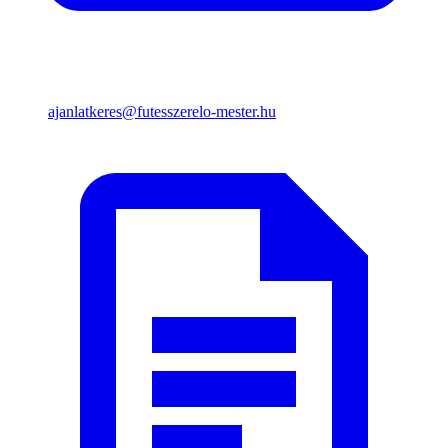
ajanlatkeres@futesszerelo-mester.hu