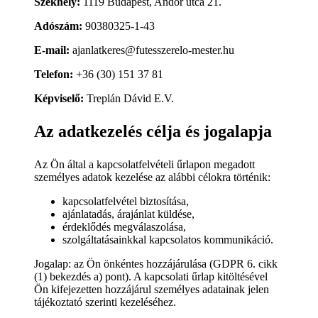
Székhely:
1119 Budapest, Andor utca 21.
Adószám:
90380325-1-43
E-mail:
ajanlatkeres@futesszerelo-mester.hu
Telefon:
+36 (30) 151 37 81
Képviselő:
Treplán Dávid E.V.
Az adatkezelés célja és jogalapja
Az Ön által a kapcsolatfelvételi űrlapon megadott
személyes adatok kezelése az alábbi célokra történik:
kapcsolatfelvétel biztosítása,
ajánlatadás, árajánlat küldése,
érdeklődés megválaszolása,
szolgáltatásainkkal kapcsolatos kommunikáció.
Jogalap: az Ön önkéntes hozzájárulása (GDPR 6. cikk
(1) bekezdés a) pont). A kapcsolati űrlap kitöltésével
Ön kifejezetten hozzájárul személyes adatainak jelen
tájékoztató szerinti kezeléséhez.