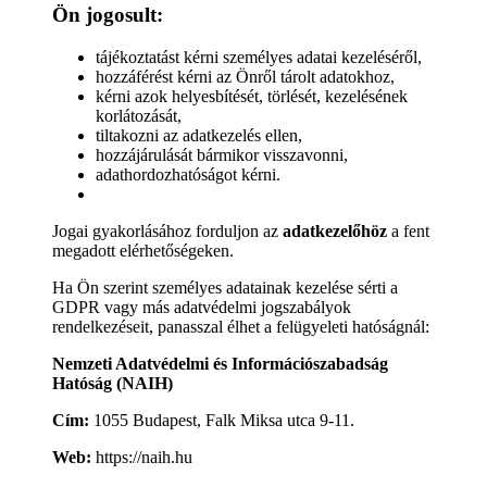
Ön jogosult:
tájékoztatást kérni személyes adatai kezeléséről,
hozzáférést kérni az Önről tárolt adatokhoz,
kérni azok helyesbítését, törlését, kezelésének
korlátozását,
tiltakozni az adatkezelés ellen,
hozzájárulását bármikor visszavonni,
adathordozhatóságot kérni.
Jogai gyakorlásához forduljon az
adatkezelőhöz
a fent
megadott elérhetőségeken.
Ha Ön szerint személyes adatainak kezelése sérti a
GDPR vagy más adatvédelmi jogszabályok
rendelkezéseit, panasszal élhet a felügyeleti hatóságnál:
Nemzeti Adatvédelmi és Információszabadság
Hatóság (NAIH)
Cím:
1055 Budapest, Falk Miksa utca 9-11.
Web:
https://naih.hu