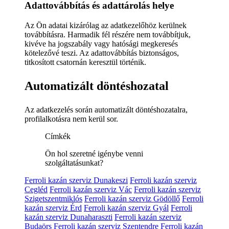
Adattovábbítás és adattárolás helye
Az Ön adatai kizárólag az adatkezelőhöz kerülnek
továbbításra. Harmadik fél részére nem továbbítjuk,
kivéve ha jogszabály vagy hatósági megkeresés
kötelezővé teszi. Az adattovábbítás biztonságos,
titkosított csatornán keresztül történik.
Automatizált döntéshozatal
Az adatkezelés során automatizált döntéshozatalra,
profilalkotásra nem kerül sor.
Címkék
Ön hol szeretné igénybe venni
szolgáltatásunkat?
Ferroli kazán szerviz Dunakeszi
Ferroli kazán szerviz
Cegléd
Ferroli kazán szerviz Vác
Ferroli kazán szerviz
Szigetszentmiklós
Ferroli kazán szerviz Gödöllő
Ferroli
kazán szerviz Érd
Ferroli kazán szerviz Gyál
Ferroli
kazán szerviz Dunaharaszti
Ferroli kazán szerviz
Budaörs
Ferroli kazán szerviz Szentendre
Ferroli kazán