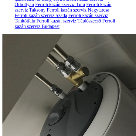
Őrbottyán
Ferroli kazán szerviz Tura
Ferroli kazán
szerviz Taksony
Ferroli kazán szerviz Nagytarcsa
Ferroli kazán szerviz Szada
Ferroli kazán szerviz
Tahitótfalu
Ferroli kazán szerviz Tápiószecső
Ferroli
kazán szerviz Budapest