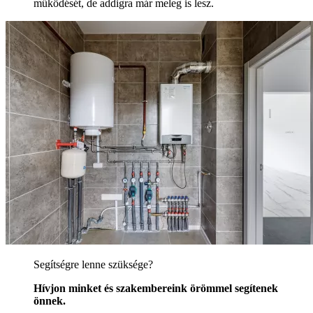
működését, de addigra már meleg is lesz.
Segítségre lenne szüksége?
Hívjon minket és szakembereink örömmel segítenek
önnek.