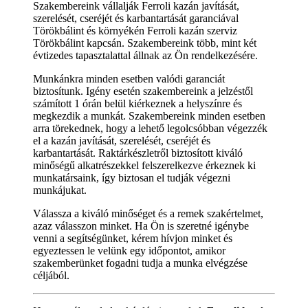
Szakembereink vállalják Ferroli kazán javítását,
szerelését, cseréjét és karbantartását garanciával
Törökbálint és környékén Ferroli kazán szerviz
Törökbálint kapcsán. Szakembereink több, mint két
évtizedes tapasztalattal állnak az Ön rendelkezésére.
Munkánkra minden esetben valódi garanciát
biztosítunk. Igény esetén szakembereink a jelzéstől
számított 1 órán belül kiérkeznek a helyszínre és
megkezdik a munkát. Szakembereink minden esetben
arra törekednek, hogy a lehető legolcsóbban végezzék
el a kazán javítását, szerelését, cseréjét és
karbantartását. Raktárkészletről biztosított kiváló
minőségű alkatrészekkel felszerelkezve érkeznek ki
munkatársaink, így biztosan el tudják végezni
munkájukat.
Válassza a kiváló minőséget és a remek szakértelmet,
azaz válasszon minket. Ha Ön is szeretné igénybe
venni a segítségünket, kérem hívjon minket és
egyeztessen le velünk egy időpontot, amikor
szakemberünket fogadni tudja a munka elvégzése
céljából.