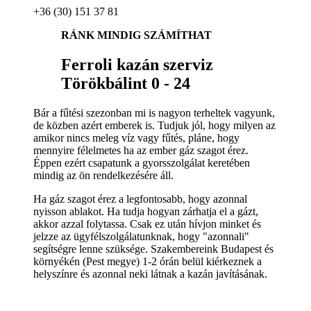
+36 (30) 151 37 81
RÁNK MINDIG SZÁMÍTHAT
Ferroli kazán szerviz
Törökbálint 0 - 24
Bár a fűtési szezonban mi is nagyon terheltek vagyunk,
de közben azért emberek is. Tudjuk jól, hogy milyen az
amikor nincs meleg víz vagy fűtés, pláne, hogy
mennyire félelmetes ha az ember gáz szagot érez.
Éppen ezért csapatunk a gyorsszolgálat keretében
mindig az ön rendelkezésére áll.
Ha gáz szagot érez a legfontosabb, hogy azonnal
nyisson ablakot. Ha tudja hogyan zárhatja el a gázt,
akkor azzal folytassa. Csak ez után hívjon minket és
jelzze az ügyfélszolgálatunknak, hogy "azonnali"
segítségre lenne szüksége. Szakembereink Budapest és
környékén (Pest megye) 1-2 órán belül kiérkeznek a
helyszínre és azonnal neki látnak a kazán javításának.