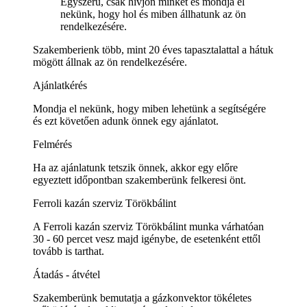
Egyszerű, csak hívjon minket és mondja el
nekünk, hogy hol és miben állhatunk az ön
rendelkezésére.
Szakemberienk több, mint 20 éves tapasztalattal a hátuk
mögött állnak az ön rendelkezésére.
Ajánlatkérés
Mondja el nekünk, hogy miben lehetünk a segítségére
és ezt követően adunk önnek egy ajánlatot.
Felmérés
Ha az ajánlatunk tetszik önnek, akkor egy előre
egyeztett időpontban szakemberünk felkeresi önt.
Ferroli kazán szerviz Törökbálint
A Ferroli kazán szerviz Törökbálint munka várhatóan
30 - 60 percet vesz majd igénybe, de esetenként ettől
tovább is tarthat.
Átadás - átvétel
Szakemberünk bemutatja a gázkonvektor tökéletes