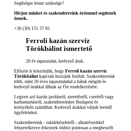
Segítségre lenne szüksége?
Hívjon minket és szakembereink örömmel segítenek
önnek.
+36 (30) 151 37 81
Ferroli kazán szerviz
Törökbálint ismertető
20 év tapasztalat, kedvező árak.
Először is köszönjük, hogy
Ferroli kazán szerviz
Törökbálint
kapcsán hozzánk fordult. Szakembereink
több, mint 20 éves tapasztalattal a hátuk mögött és
kedvező árakkal állnak az Ön rendelkezésére.
Legyen szó kazán javításról, szerelésről, cseréről vagy
karbantartásról, szakembereinkre Budapest és
környékén számíthat. Kedvező árakkal várjuk leendő
ügyfeleinket.
Szakembereink - raktárkészletről - alkatrészekkel
felszerelkezve érkeznek önhöz pontosan a megbeszélt