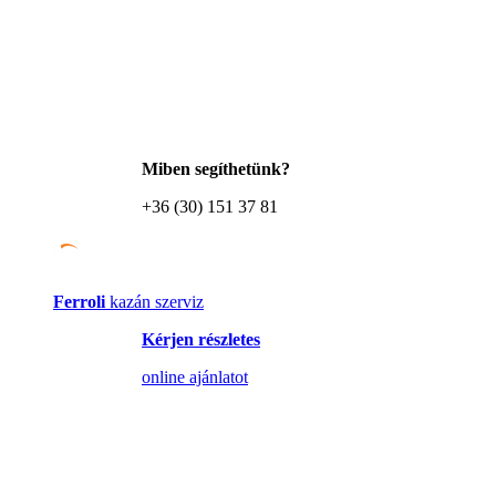
Miben segíthetünk?
+36 (30) 151 37 81
Ferroli
kazán szerviz
Kérjen részletes
online ajánlatot