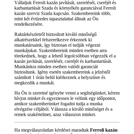
Vállaljuk Ferroli kazán javítását, szerelését, cseréjét és
karbantartását Szada és környékén garanciával Ferroli
kazán szerviz Szada kapcsán. Szakembereink több,
mint két évtizedes tapasztalattal állnak az Ön
rendelkezésére.
Raktárkészletről biztosított kiváló minőségű
alkatrészekkel felszerelkezve érkeznek ki
munkatársaink, így biztosan el tudják végezni
munkájukat. Szakembereink minden esetben arra
törekednek, hogy a lehető legolcsóbban végezzék el a
kazán javítását, szerelését, cseréjét és karbantartását.
Munkánkra minden esetben valódi garanciát
biztosítunk. Igény esetén szakembereink a jelzéstől
számított 1 órán belül kiérkeznek a helyszínre és
megkezdik a munkát.
Ha Ön is szeretné igénybe venni a segítségünket, kérem
hívjon minket és egyeztessen le velünk egy időpontot,
amikor szakemberünket fogadni tudja a munka
elvégzése céljából. Válassza a kiváló minőséget és a
remek szakértelmet, azaz válasszon minket.
Ha megválaszolatlan kérdései maradtak
Ferroli kazán