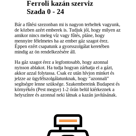
Ferroli kazán szerviz
Szada 0 - 24
Bár a fűtési szezonban mi is nagyon terheltek vagyunk,
de közben azért emberek is. Tudjuk jól, hogy milyen az
amikor nincs meleg víz vagy fűtés, pláne, hogy
mennyire félelmetes ha az ember gáz szagot érez.
Éppen ezért csapatunk a gyorsszolgálat keretében
mindig az ön rendelkezésére áll.
Ha gáz szagot érez a legfontosabb, hogy azonnal
nyisson ablakot. Ha tudja hogyan zárhatja el a gázt,
akkor azzal folytassa. Csak ez után hívjon minket és
jelzze az ügyfélszolgálatunknak, hogy "azonnali"
segítségre lenne szüksége. Szakembereink Budapest és
környékén (Pest megye) 1-2 órán belül kiérkeznek a
helyszínre és azonnal neki látnak a kazán javításának.