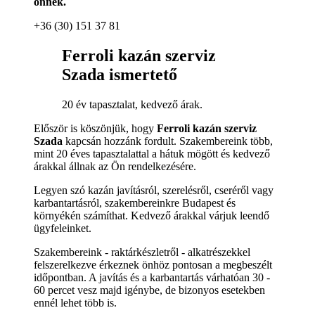
önnek.
+36 (30) 151 37 81
Ferroli kazán szerviz
Szada ismertető
20 év tapasztalat, kedvező árak.
Először is köszönjük, hogy
Ferroli kazán szerviz
Szada
kapcsán hozzánk fordult. Szakembereink több,
mint 20 éves tapasztalattal a hátuk mögött és kedvező
árakkal állnak az Ön rendelkezésére.
Legyen szó kazán javításról, szerelésről, cseréről vagy
karbantartásról, szakembereinkre Budapest és
környékén számíthat. Kedvező árakkal várjuk leendő
ügyfeleinket.
Szakembereink - raktárkészletről - alkatrészekkel
felszerelkezve érkeznek önhöz pontosan a megbeszélt
időpontban. A javítás és a karbantartás várhatóan 30 -
60 percet vesz majd igénybe, de bizonyos esetekben
ennél lehet több is.