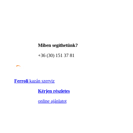
Miben segíthetünk?
+36 (30) 151 37 81
Ferroli
kazán szerviz
Kérjen részletes
online ajánlatot